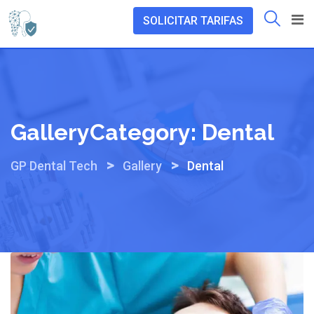
Skip
SOLICITAR TARIFAS
to
content
GalleryCategory:
Dental
>
>
GP Dental Tech
Gallery
Dental